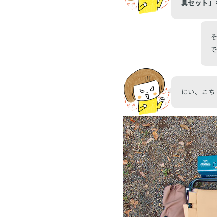
具セット」
そ
で
はい、こち