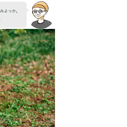
みよっか。
。