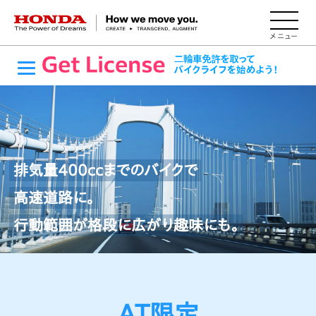
HONDA The Power of Dreams
排気量400ccまでのバイクで
高速道路に。
行動範囲が格段に広がり趣味にも。
AT限定