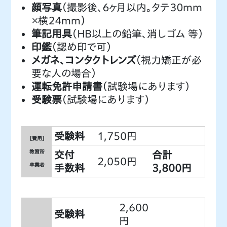
顔写真
（撮影後、６ヶ月以内。タテ３０mm
×横２４mm）
筆記用具
（ＨＢ以上の鉛筆、消しゴム 等）
印鑑
（認め印で可）
メガネ、コンタクトレンズ
（視力矯正が必
要な人の場合）
運転免許申請書
（試験場にあります）
受験票
（試験場にあります）
受験料
1,750円
［費用］
教習所
交付
合計
2,050円
卒業者
手数料
3,800円
2,600
受験料
円