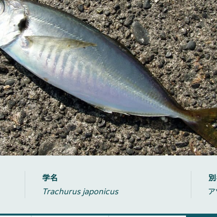
学名
別
Trachurus japonicus
ア