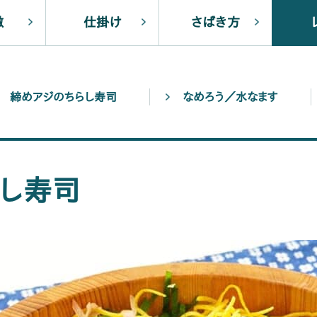
徴
仕掛け
さばき方
締めアジのちらし寿司
なめろう／水なます
し寿司