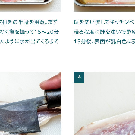
皮付きの半身を用意。まず
塩を洗い流してキッチンペ
なく塩を振って15〜20分
浸る程度に酢を注いで酢締
たように水が出てくるまで
15分後、表面が乳白色に変
4