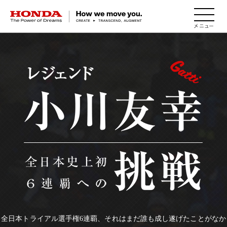
HONDA The Power of Dreams
全日本トライアル選手権6連覇、それはまだ誰も成し遂げたことがなか