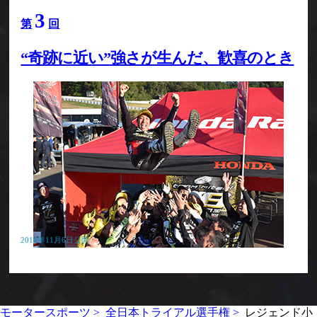
3
第
回
“奇跡に近い”強さが生んだ、歓喜のとき
2018年11月6日公開
モータースポーツ >
全日本トライアル選手権 >
レジェンド小