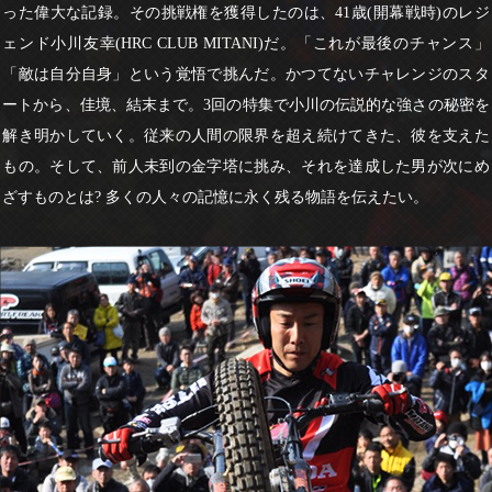
った偉大な記録。その挑戦権を獲得したのは、41歳(開幕戦時)のレジ
ェンド小川友幸(HRC CLUB MITANI)だ。「これが最後のチャンス」
「敵は自分自身」という覚悟で挑んだ。かつてないチャレンジのスタ
ートから、佳境、結末まで。3回の特集で小川の伝説的な強さの秘密を
解き明かしていく。従来の人間の限界を超え続けてきた、彼を支えた
もの。そして、前人未到の金字塔に挑み、それを達成した男が次にめ
ざすものとは? 多くの人々の記憶に永く残る物語を伝えたい。