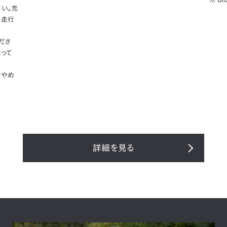
い。充
、走行
ださ
って
おやめ
詳細を見る