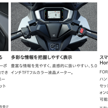
る
多彩な情報を把握しやすく表示
ス
Hon
ーボ
豊富な情報を見やすく、直感的に扱いやすい、5.0
FO
納でき
インチTFTフルカラー液晶メーター。
ハン
ペー
セッ
ット
ォン
可能
を受け
※ Bl