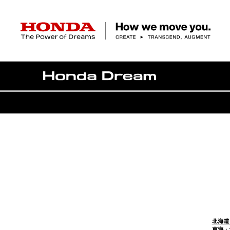
HONDA The Power of Dreams
クルマ
バイク
パワープロダクツ
マリン
航空
モバイルパワーパック
モビリティサービス
カーラインアップ
ラインアップ
耕うん機
ポータブル
HondaJet
クルマ
バイクレンタル
パワープロダクツ一覧
販売・修理店検索
航空エンジン
バイク
軽自動車
コンパクトカー
Honda ON
HondaGO BIKE
取扱店検索
発電機
ミドル
アクセサリー
無償修理情報
取扱説明書
RENTAL
ミニバン
SUV
Honda Monthly
Honda Dream
除雪機
ハイパワー
ライディングギア
取扱説明書
価格表
Owner
自転車
ネットワーク
ハッチバック・
スポーツ・セダン
EveryGo
SmaChari
北海道
東海・