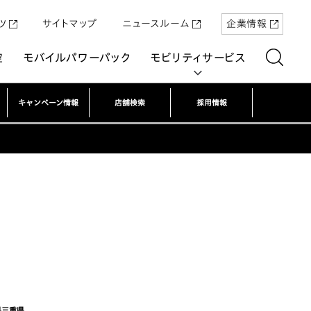
ツ
サイトマップ
ニュースルーム
企業情報
空
モバイルパワーパック
モビリティサービス
キャンペーン情報
店舗検索
採用情報
aring
「Super-ONE」を5月22日（金）に発売
原付一種の電動二輪パーソナルコ
パワープロダクツ
マリン
航空
航空
UNI-ONE
ミューター「ICON e:」
県
三重県