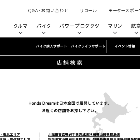
Q&A・お問い合わせ
リコール
モータースポー
クルマ
バイク
パワープロダクツ
マリン
航
バイク購入サポート
バイクライフサポート
イベント情報
店舗検索
購入検討中の方へ
取扱説明書/
カタログ閲覧
カタログ閲覧
モビリティロボット
バイクアプリ
パワープロダクツブランド
オーナーサポート
動画ギャラリー
HondaJet
パーツカタログ
販売店検索
Honda Total Care
UNI-ONE
HondaJet Sh
水上のカーボンニュートラル
取扱店検索
Honda Marine DNA
Service
HondaGO
「電動推進機」
展示・試乗車検索
アフターサービス
テクノロジー
世界のプロが選んだ Honda
セルフ見積り
Honda CONNECT
Honda Dreamは日本全国で展開しています。
お近くの店舗をお探し下さい。
My Honda
・東北エリア
北海道
青森県
岩手県
宮城県
秋田県
山形県
福島県
北陸・甲信越エリア
新潟県
富山県
石川県
福井県
山梨県
長野県
岐阜県
静岡県
愛知