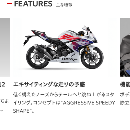
FEATURES
主な特徴
列2
エキサイティングな走りの予感
機
低く構えたノーズからテールへと跳ね上がるスタ
ボデ
ちよ
イリング。コンセプトは“AGGRESSIVE SPEEDY
際立
。
SHAPE”。