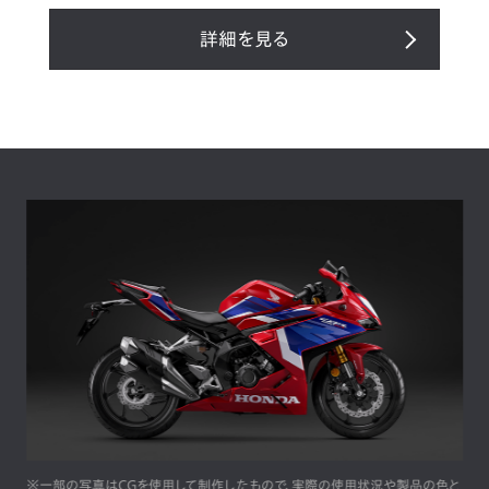
詳細を見る
の写真はCGを使用して制作したもので、実際の使用状況や製品の色と
※一部の写