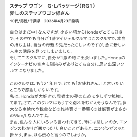
ステップ ワゴン G・Lパッケージ（RG1）
愛しのステップワゴン様さん
10代/男性/千葉県 2026年4月23日投稿
自分はまだ中1なんですが、小さい頃からHondaがとても好き
で、その中でも自分が1番アイシテルクルマはこのクルマで、本当
の持ち主は、自分の母親の兄だったらしいのですが、急に新しい
人生の階段を登ってしまいました。
そしてこのクルマに、自分が1歳の時に出会いました。Hondaの
インターナビの音声も馴染みがありとても自分に思い出深いク
ルマになりました。
このクルマは、もう21年目で、とても「お疲れさん。」と言いたい
ところで感謝しかないです。
私は、Hondaが大好きで、整備士の夢のために少しずつ勉強し
てます。さて、このクルマはもうすぐ別れをむかえそうなんです。多
大なる車検代や税金などの維持費で一番響くのは燃費がまさか
の9km/Lなんですよ。
まぁ、色んな人にいろいろ言われてきて、時には悲しいのか、エン
ジンの掛かりが悪かったり、良いことがあると、エンジンがスッと
掛かり、まぁ、以心伝心と言うのでしょうか。