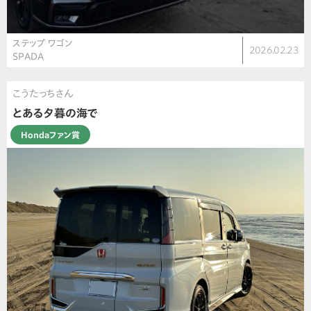
ステップ ワゴン
2026.02.23
SPADA
こうたっちさん
とある夕暮の海で
Hondaファン賞