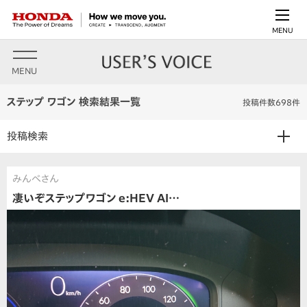
MENU
MENU
ステップ ワゴン 検索結果一覧
投稿件数698件
投稿検索
みんべさん
凄いぞステップワゴン e:HEV AI…