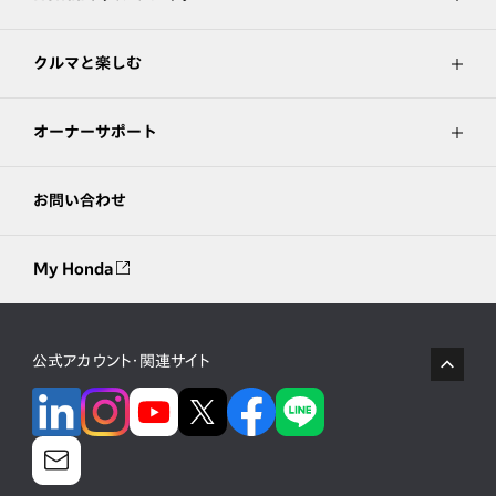
クルマと楽しむ
オーナーサポート
お問い合わせ
My Honda
公式アカウント・関連サイト