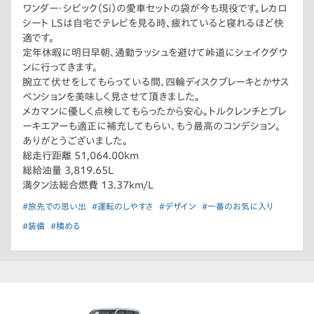
ワンダー・シビック（Si）の愛車セットの袋が今も現役です。レカロ
シート LSは自宅でテレビを見る時、疲れていると寝れるほど快
適です。
定年休暇に明日早朝、通勤ラッシュを避けて峠道にシェイクダウ
ンに行ってきます。
腕立て伏せをしてもらっている間、四輪ディスクブレーキとかサス
ペンションを美味しく見させて頂きました。
メカマンに優しく点検してもらったから安心。トルクレンチとブレ
ーキエアーも適正に補充してもらい、もう最高のコンデション。
ありがとうございました。
総走行距離 51,064.00km
総給油量 3,819.65L
満タン法総合燃費 13.37km/L
#旅先での思い出
#運転のしやすさ
#デザイン
#一番のお気に入り
#装備
#積める