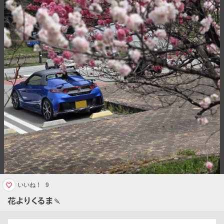
いいね！
9
花よりくるま🍡