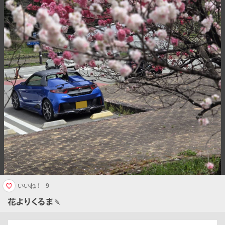
いいね！
9
花よりくるま🍡