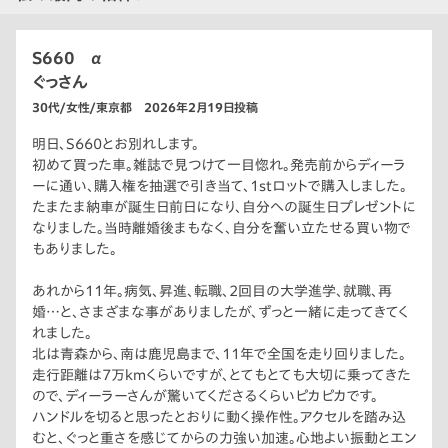
S660 α
ぐっさん
30代/女性/東京都 2026年2月19日投稿
明日、S660とお別れします。
初めて買った車。雑誌で見つけて一目惚れ。発売前からディーラ
ーに通い、購入権を抽選で引き当て、1stロットで購入しました。
たまたま納車が誕生日前日になり、自分への誕生日プレゼントに
なりました。当時離婚後まもなく、自分を奮い立たせる買い物で
もありました。
あれから11年。病気、昇進、転職、2回目の大学進学、就職、再
婚…と、さまざまな事がありましたが、ずっと一緒に走ってきてく
れました。
北は青森から、南は鹿児島まで、11年で全国を走り回りました。
走行距離は7万kmくらいですが、とてもとても大切に乗ってきた
ので、ディーラーさんが驚いてくださるくらいピカピカです。
ハンドルを切ると思ったとおりに動く操作性。アクセルを踏み込
むと、ぐっと重さを感じてからの力強い加速。心地よい振動とエン