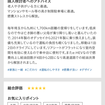
購入検討者へのアドバイス
老人や子供がいる方に最適。
マンションやモール等の高さ制限駐車場に最適。
燃費ストレスから解放。
毎年埼玉から九州に1,700km距離の里帰りをしています。低床
なので今は亡き脚の悪い父母が乗り降りし易いと喜んでいたの
で、2014年製のオデッセイから2021年製に乗り換えました。装
備も充実しているので運転の負担も軽くなりました。移動は1泊
2日のドライブにしています。リアシートがフラットになり室内空
間を有効に使えるので車中泊に便利です。またe:HEVなので燃
費向上し給油回数が4回から2回になり高速道路での給油渋滞
から解放されました。
#家族と一緒
#こだわり
#運転のしやすさ
#燃費が良い
#デザイン
総合評価
★★★★★
お気に入りポイント