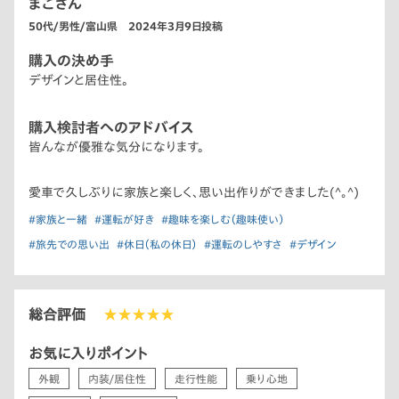
まこさん
50代/男性/富山県 2024年3月9日投稿
購入の決め手
デザインと居住性。
購入検討者へのアドバイス
皆んなが優雅な気分になります。
愛車で久しぶりに家族と楽しく、思い出作りができました(^｡^)
#家族と一緒
#運転が好き
#趣味を楽しむ（趣味使い）
#旅先での思い出
#休日（私の休日）
#運転のしやすさ
#デザイン
総合評価
★★★★★
お気に入りポイント
外観
内装/居住性
走行性能
乗り心地