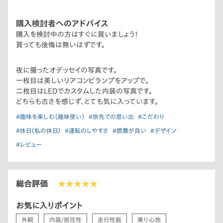
購入検討者へのアドバイス
購入を検討中の方はすぐに買いましょう！
買っても後悔は無いはずです。
夜に撮ったオデッセイの写真です。
一枚目は美しいリアコンビランプをアップで。
二枚目はLEDでカスタムした内装の写真です。
どちらも古さを感じず、とても気に入っています。
#趣味を楽しむ（趣味使い）
#旅先での思い出
#こだわり
#休日（私の休日）
#運転のしやすさ
#燃費が良い
#デザイン
#レビュー
総合評価
★★★★★
お気に入りポイント
外観
内装/居住性
走行性能
乗り心地