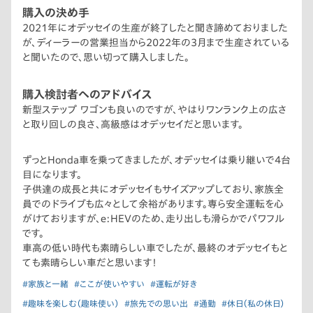
購入の決め手
2021年にオデッセイの生産が終了したと聞き諦めておりました
が、ディーラーの営業担当から2022年の3月まで生産されている
と聞いたので、思い切って購入しました。
購入検討者へのアドバイス
新型ステップ ワゴンも良いのですが、やはりワンランク上の広さ
と取り回しの良さ、高級感はオデッセイだと思います。
ずっとHonda車を乗ってきましたが、オデッセイは乗り継いで4台
目になります。
子供達の成長と共にオデッセイもサイズアップしており、家族全
員でのドライブも広々として余裕があります。専ら安全運転を心
がけておりますが、e:HEVのため、走り出しも滑らかでパワフル
です。
車高の低い時代も素晴らしい車でしたが、最終のオデッセイもと
ても素晴らしい車だと思います！
#家族と一緒
#ここが使いやすい
#運転が好き
#趣味を楽しむ（趣味使い）
#旅先での思い出
#通勤
#休日（私の休日）