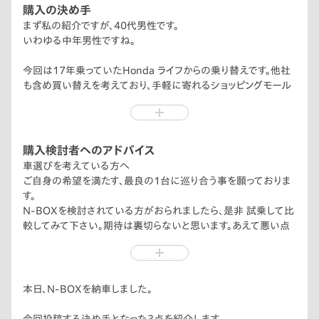
購入の決め手
まず私の紹介ですが、40代男性です。
いわゆる中年男性ですね。
今回は17年乗っていたHonda ライフからの乗り替えです。他社
も含め買い替えを考えており、手軽に寄れるショッピングモール
内のHonda carsへ、妻と共に展示車両の確認と、カタログを貰
いに訪れました。
案内をしてくれた店舗女性スタッフの真摯な対応と、見積り等の
対応をして下さった気さくな男性営業スタッフの対応が良く、購
購入検討者へのアドバイス
入する事にしました。値段交渉は苦手ですが、納得のいく内容を
車選びを考えている方へ
即座に出して頂けた事も決め手でした。
ご自身の希望を満たす、最良の1台に巡り合う事を願っておりま
す。
不安はありましたが結果、大正解でした。
N-BOXを検討されている方がおられましたら、是非 試乗して比
較してみて下さい。期待は裏切らないと思います。あえて悪い点
営業店舗は自宅からは車で1時間程離れた場所で、今後のメンテ
を言えば、良すぎるが故に、町中N-BOXだらけな所でしょうか。
ナンス等は近くの店舗とする旨を伝えていました。また、17年も
同じ車に乗り続ける様な“細客“にも関わらず、嫌な顔ひとつせず
対応して頂けました。
本日、N-BOXを納車しました。
事務的な打ち合わせも堅苦しくない、良い意味でラフな態度。そ