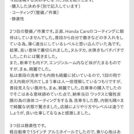
今回投稿する決め手となった3点を紹介します。
れでいて、見下している感じではなく、親戚の叔父？お兄さん？の
・購入した決め手（別で記入しています）
様な親近感です。営業上手いなぁ、と感心しました。もちろん良い
・コーティング（整備／作業）
意味ですよ。
・静粛性
2つ目の整備／作業です。正直、Honda Carsのコーティングに期
待はしていませんでした。普段から自分で磨きなどの手入れをし
ている為、薄く適当にしているレベルと思い込んでいた為です。
結果、良い意味で裏切られました。ヌルテカ、水弾きもバチバチで
した。これには驚きました。
また、新車でも内ドア、エンジンルーム内など埃がたまるもので
すが、まぁ、綺麗でした。
私は普段の洗車でも内側も綺麗に拭いているので、1回の雨で
さえ内側が汚れてしまう事は人一倍理解しているつもりですが、
普段見えない箇所も、まぁ、綺麗でした。在庫車の購入でしたの
でそこはある意味諦めていた点で、納車当日 ワックスと犠牲皮
膜の為の液体コーティングをする為 洗車をした際、内側も隅々ま
で綺麗な状態で驚きました。店舗によりやり方やレベルは違うで
しょうが、良い仕事してるなぁと感激しました。
3つ目は静粛性です。
軽自動車で15インチ アルミホイールでしたので、乗り心地はあ