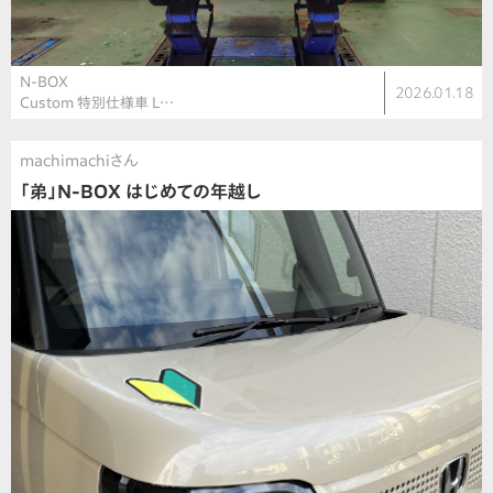
N-BOX
2026.01.18
Custom 特別仕様車 L…
machimachiさん
「弟」N-BOX はじめての年越し