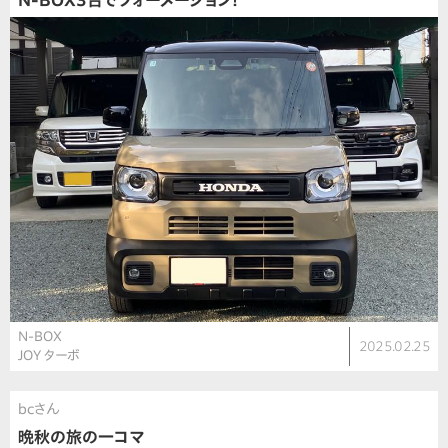
N-BOX3台でフォーメーション！
N-BOX
2025.02.25
JOY ターボ
bcさん
晩秋の旅の一コマ