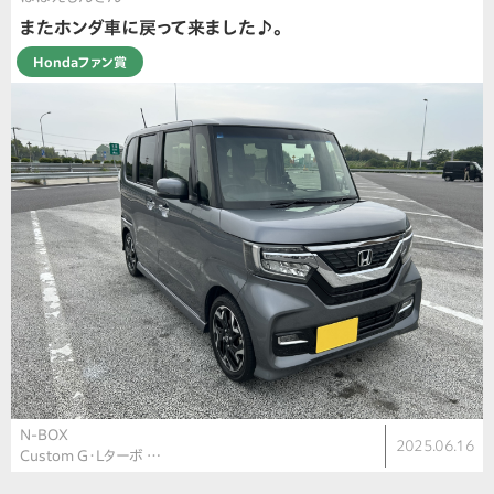
またホンダ車に戻って来ました♪。
Hondaファン賞
N-BOX
2025.06.16
Custom G・Lターボ …