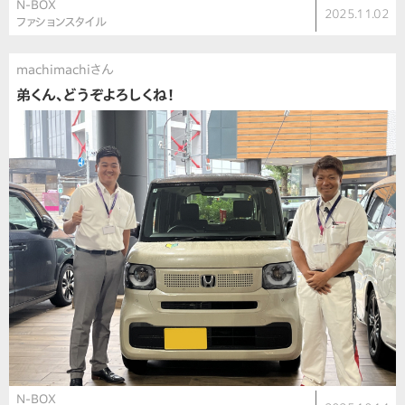
N-BOX
2025.11.02
ファションスタイル
machimachiさん
弟くん、どうぞよろしくね！
N-BOX