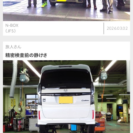
N-BOX
2026.03.02
（JF5）
旅人さん
精密検査前の静けさ