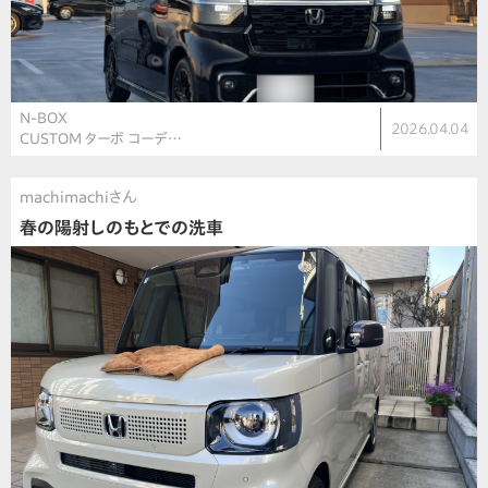
N-BOX
2026.04.04
CUSTOM ターボ コーデ…
machimachiさん
春の陽射しのもとでの洗車