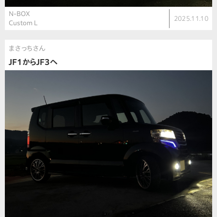
N-BOX
2025.11.10
Custom L
まさっちさん
JF1からJF3へ