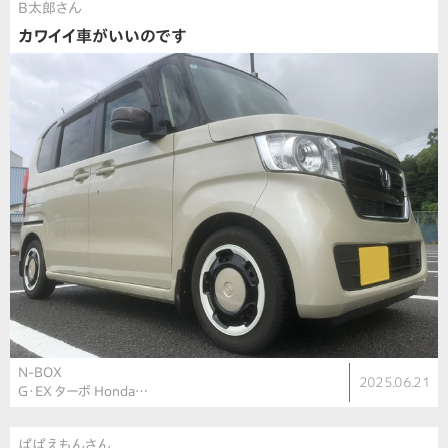
B太郎さん
カワイイ車がいいのです
N-BOX
2025.06.21
G・EX ターボ Honda…
ぱぱえもんさん