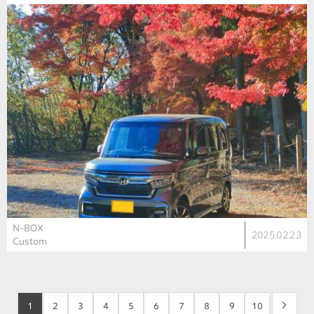
N-BOX
2025.02.23
Custom
1
2
3
4
5
6
7
8
9
10
>