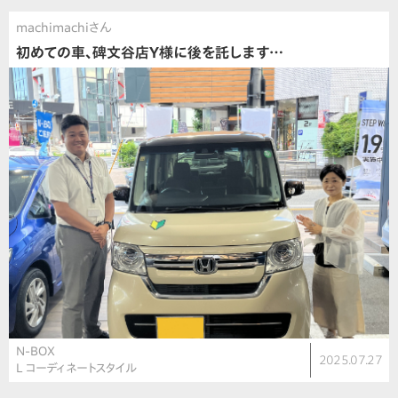
machimachiさん
初めての車、碑文谷店Y様に後を託します…
N-BOX
2025.07.27
L コーディネートスタイル