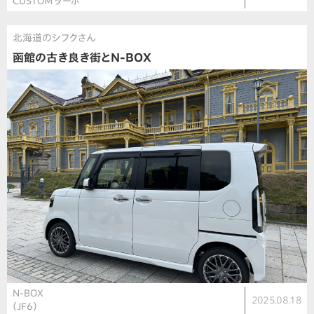
CUSTOM ターボ
北海道のシフクさん
函館の古き良き街とN-BOX
N-BOX
2025.08.18
（JF6）