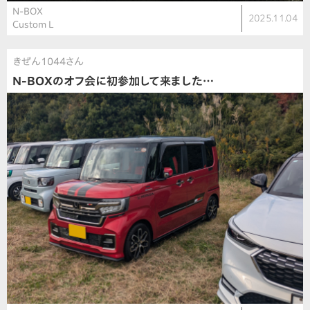
N-BOX
2025.11.04
Custom L
きぜん1044さん
N-BOXのオフ会に初参加して来ました…