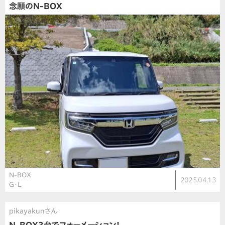
念願のN-BOX
N-BOX
2025.04.13
G・L
pikayakunさん