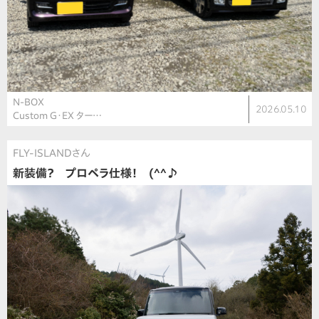
N-BOX
2026.05.10
Custom G・EX ター…
FLY-ISLANDさん
新装備？ プロペラ仕様！ (^^♪