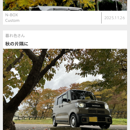
N-BOX
2025.11.26
Custom
暮れ色さん
秋の片隅に