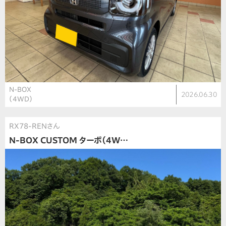
N-BOX
2026.06.30
（4WD）
RX78-RENさん
N-BOX CUSTOM ターボ（4W…