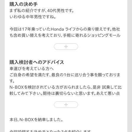
購入の決め手
まず私の紹介ですが、40代男性です。
いわゆる中年男性ですね。
今回は17年乗っていたHonda ライフからの乗り替えです。他社
も含め買い替えを考えており、手軽に寄れるショッピングモール
内のHonda carsへ、妻と共に展示車両の確認と、カタログを貰
いに訪れました。
案内をしてくれた店舗女性スタッフの真摯な対応と、見積り等の
対応をして下さった気さくな男性営業スタッフの対応が良く、購
購入検討者へのアドバイス
入する事にしました。値段交渉は苦手ですが、納得のいく内容を
車選びを考えている方へ
即座に出して頂けた事も決め手でした。
ご自身の希望を満たす、最良の1台に巡り合う事を願っておりま
す。
不安はありましたが結果、大正解でした。
N-BOXを検討されている方がおられましたら、是非 試乗して比
較してみて下さい。期待は裏切らないと思います。あえて悪い点
営業店舗は自宅からは車で1時間程離れた場所で、今後のメンテ
を言えば、良すぎるが故に、町中N-BOXだらけな所でしょうか。
ナンス等は近くの店舗とする旨を伝えていました。また、17年も
同じ車に乗り続ける様な“細客“にも関わらず、嫌な顔ひとつせず
対応して頂けました。
本日、N-BOXを納車しました。
事務的な打ち合わせも堅苦しくない、良い意味でラフな態度。そ