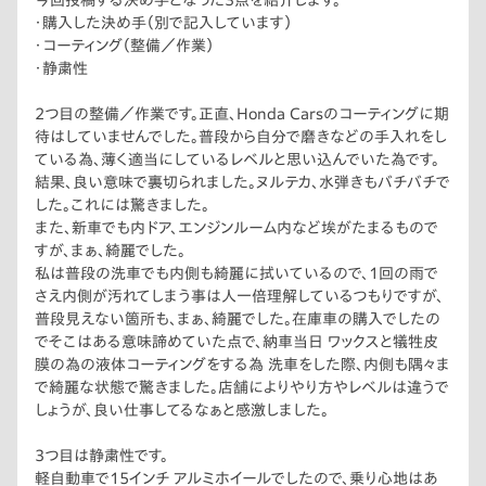
今回投稿する決め手となった3点を紹介します。
れでいて、見下している感じではなく、親戚の叔父？お兄さん？の
・購入した決め手（別で記入しています）
様な親近感です。営業上手いなぁ、と感心しました。もちろん良い
・コーティング（整備／作業）
意味ですよ。
・静粛性
2つ目の整備／作業です。正直、Honda Carsのコーティングに期
待はしていませんでした。普段から自分で磨きなどの手入れをし
ている為、薄く適当にしているレベルと思い込んでいた為です。
結果、良い意味で裏切られました。ヌルテカ、水弾きもバチバチで
した。これには驚きました。
また、新車でも内ドア、エンジンルーム内など埃がたまるもので
すが、まぁ、綺麗でした。
私は普段の洗車でも内側も綺麗に拭いているので、1回の雨で
さえ内側が汚れてしまう事は人一倍理解しているつもりですが、
普段見えない箇所も、まぁ、綺麗でした。在庫車の購入でしたの
でそこはある意味諦めていた点で、納車当日 ワックスと犠牲皮
膜の為の液体コーティングをする為 洗車をした際、内側も隅々ま
で綺麗な状態で驚きました。店舗によりやり方やレベルは違うで
しょうが、良い仕事してるなぁと感激しました。
3つ目は静粛性です。
軽自動車で15インチ アルミホイールでしたので、乗り心地はあ