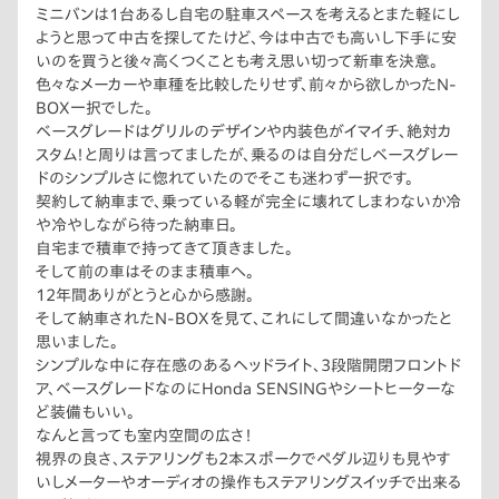
ミニバンは1台あるし自宅の駐車スペースを考えるとまた軽にし
ようと思って中古を探してたけど、今は中古でも高いし下手に安
いのを買うと後々高くつくことも考え思い切って新車を決意。
色々なメーカーや車種を比較したりせず、前々から欲しかったN-
BOX一択でした。
ベースグレードはグリルのデザインや内装色がイマイチ、絶対カ
スタム！と周りは言ってましたが、乗るのは自分だしベースグレー
ドのシンプルさに惚れていたのでそこも迷わず一択です。
契約して納車まで、乗っている軽が完全に壊れてしまわないか冷
や冷やしながら待った納車日。
自宅まで積車で持ってきて頂きました。
そして前の車はそのまま積車へ。
12年間ありがとうと心から感謝。
そして納車されたN-BOXを見て、これにして間違いなかったと
思いました。
シンプルな中に存在感のあるヘッドライト、3段階開閉フロントド
ア、ベースグレードなのにHonda SENSINGやシートヒーターな
ど装備もいい。
なんと言っても室内空間の広さ！
視界の良さ、ステアリングも2本スポークでペダル辺りも見やす
いしメーターやオーディオの操作もステアリングスイッチで出来る