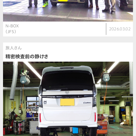
N-BOX
2026.03.02
（JF5）
旅人さん
精密検査前の静けさ