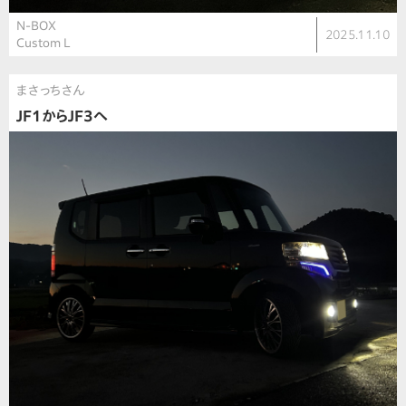
N-BOX
2025.11.10
Custom L
まさっちさん
JF1からJF3へ