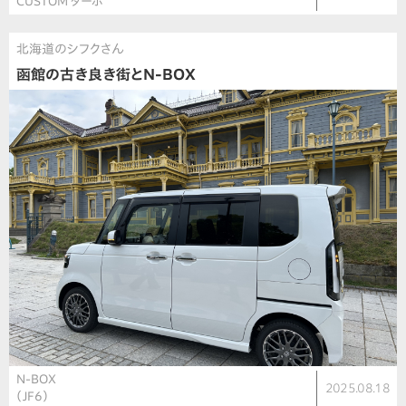
CUSTOM ターボ
北海道のシフクさん
函館の古き良き街とN-BOX
N-BOX
2025.08.18
（JF6）