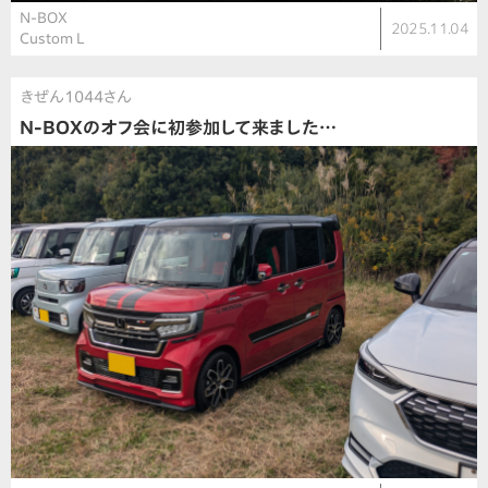
N-BOX
2025.11.04
Custom L
きぜん1044さん
N-BOXのオフ会に初参加して来ました…