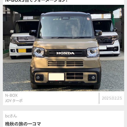
N-BOX3台でフォーメーション！
N-BOX
2025.02.25
JOY ターボ
bcさん
晩秋の旅の一コマ