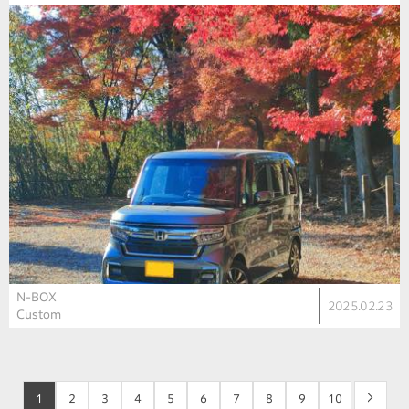
N-BOX
2025.02.23
Custom
1
2
3
4
5
6
7
8
9
10
>