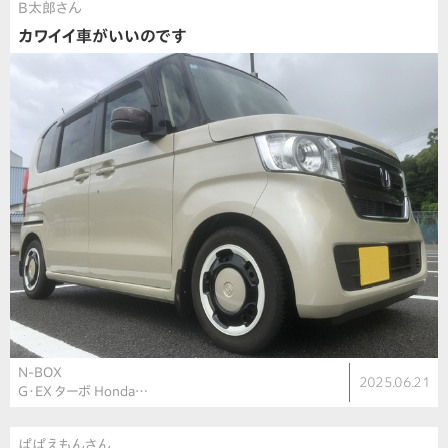
B太郎さん
カワイイ車がいいのです
N-BOX
2025.06.21
G・EX ターボ Honda…
ぱぱえもんさん