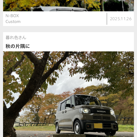
N-BOX
2025.11.26
Custom
暮れ色さん
秋の片隅に