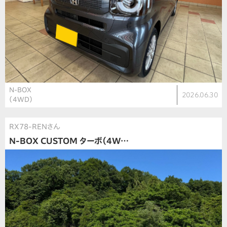
N-BOX
2026.06.30
（4WD）
RX78-RENさん
N-BOX CUSTOM ターボ（4W…