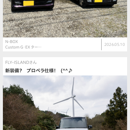
N-BOX
2026.05.10
Custom G・EX ター…
FLY-ISLANDさん
新装備？ プロペラ仕様！ (^^♪