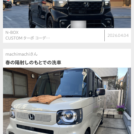
N-BOX
2026.04.04
CUSTOM ターボ コーデ…
machimachiさん
春の陽射しのもとでの洗車