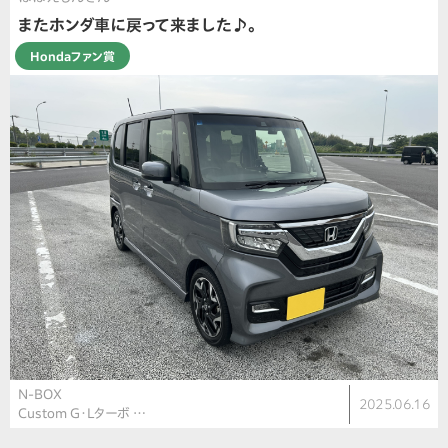
またホンダ車に戻って来ました♪。
Hondaファン賞
N-BOX
2025.06.16
Custom G・Lターボ …