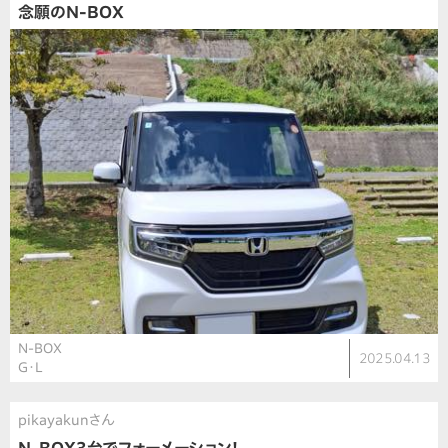
念願のN-BOX
N-BOX
2025.04.13
G・L
pikayakunさん