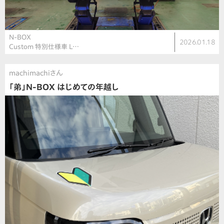
N-BOX
2026.01.18
Custom 特別仕様車 L…
machimachiさん
「弟」N-BOX はじめての年越し