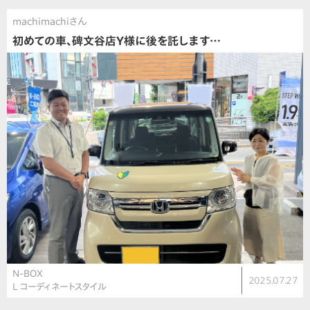
machimachiさん
初めての車、碑文谷店Y様に後を託します…
N-BOX
2025.07.27
L コーディネートスタイル