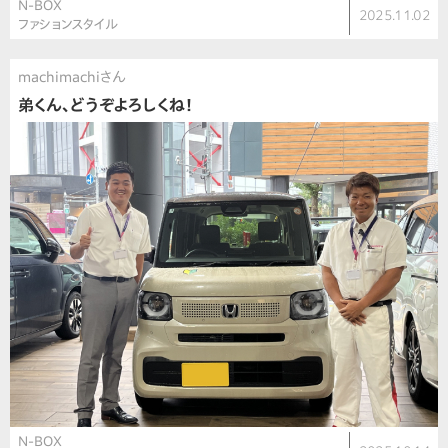
N-BOX
2025.11.02
ファションスタイル
machimachiさん
弟くん、どうぞよろしくね！
N-BOX