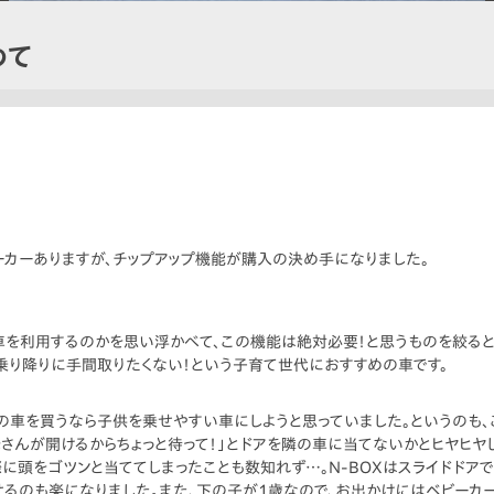
めて
カーありますが、チップアップ機能が購入の決め手になりました。
を利用するのかを思い浮かべて、この機能は絶対必要！と思うものを絞ると決
乗り降りに手間取りたくない！という子育て世代におすすめの車です。
の車を買うなら子供を乗せやすい車にしようと思っていました。というのも、
さんが開けるからちょっと待って！」とドアを隣の車に当てないかとヒヤヒヤ
に頭をゴツンと当ててしまったことも数知れず…。N-BOXはスライドドア
せるのも楽になりました。また、下の子が1歳なので、お出かけにはベビーカ