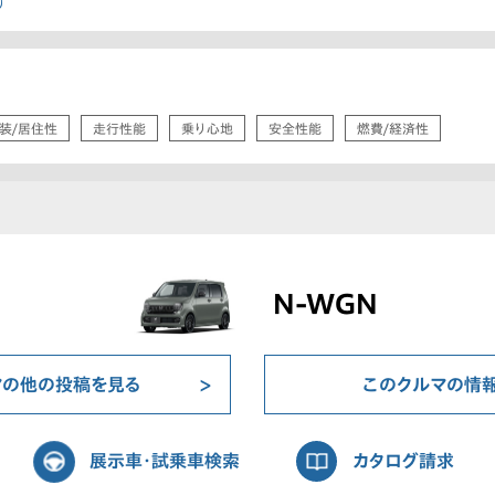
り
装/居住性
走行性能
乗り心地
安全性能
燃費/経済性
N-WGN
マの他の投稿を見る
このクルマの情
展示車・試乗車検索
カタログ請求