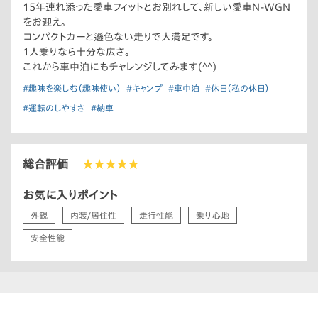
15年連れ添った愛車フィットとお別れして、新しい愛車N-WGN
をお迎え。
コンパクトカーと遜色ない走りで大満足です。
1人乗りなら十分な広さ。
これから車中泊にもチャレンジしてみます(^^)
#趣味を楽しむ（趣味使い）
#キャンプ
#車中泊
#休日（私の休日）
#運転のしやすさ
#納車
総合評価
★★★★★
お気に入りポイント
外観
内装/居住性
走行性能
乗り心地
安全性能