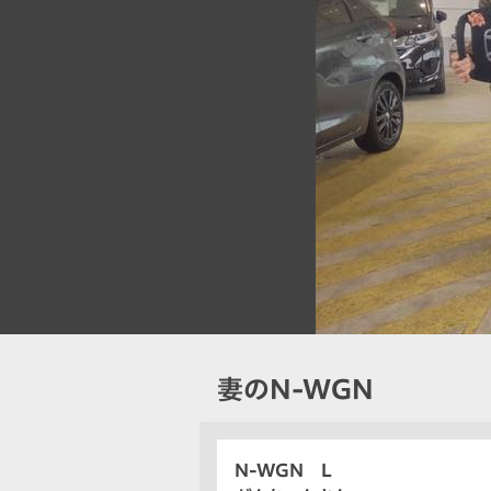
妻のN-WGN
N-WGN L