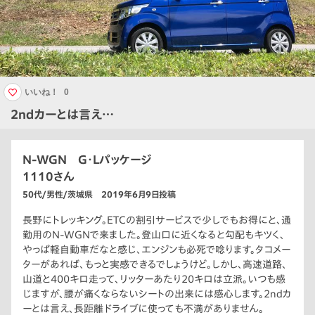
いいね！
0
2ndカーとは言え…
N-WGN G・Lパッケージ
1110さん
50代/男性/茨城県 2019年6月9日投稿
長野にトレッキング。ETCの割引サービスで少しでもお得にと、通
勤用のN-WGNで来ました。登山口に近くなると勾配もキツく、
やっぱ軽自動車だなと感じ、エンジンも必死で唸ります。タコメー
ターがあれば、もっと実感できるでしょうけど。しかし、高速道路、
山道と400キロ走って、リッターあたり20キロは立派。いつも感
じますが、腰が痛くならないシートの出来には感心します。2ndカ
ーとは言え、長距離ドライブに使っても不満がありません。