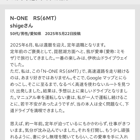
N-ONE RS（6MT）
shigeさん
50代/男性/愛知県 2025年5月22日投稿
2025年6月、私は還暦を迎え、定年退職となります。
定年前のご褒美として、琵琶湖方面へと、我が愛車（愛称：ミモ
ザ）で旅行してきました。一番の楽しみは、伊吹山ドライブウェイ
でした。
ただ、私は、この「N-ONE RS（6MT）」で、高速道路を走り続ける
のは、あまり好きではありません。そこで、Google マップとにら
めっこし、そこに至るまで、なるべく高速を使わないルートを見つ
け、出発しました。結果は、予想以上に楽しいドライブとなりまし
た。マニュアル車を運転しない妻は、私が一人で運転し続けるこ
とに、若干不安があったようですが、当の本人は全く問題なく、下
道ドライブを満喫できました。
思えば、約一年前。定年が迫っているにもかかわらず、仕事がきつ
いまま。気分が沈み込んでいました。それを打開し、もう少し頑張
れるように、妻に少し無理を聞いてもらい、この愛車を手に入れ