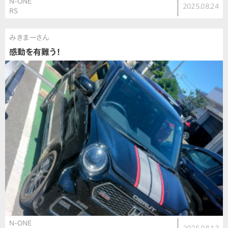
N-ONE
2025.08.24
RS
みきまーさん
感動を有難う！
N-ONE