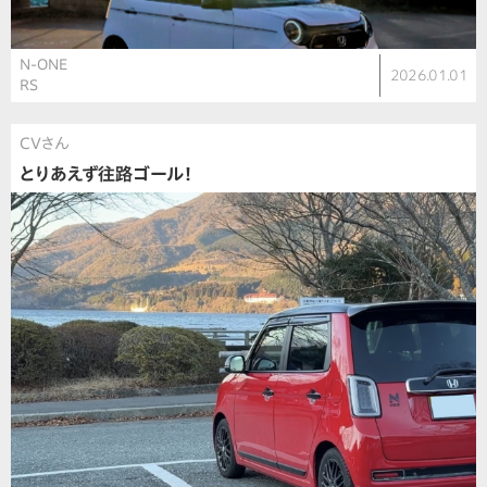
N-ONE
2026.01.01
RS
CVさん
とりあえず往路ゴール！