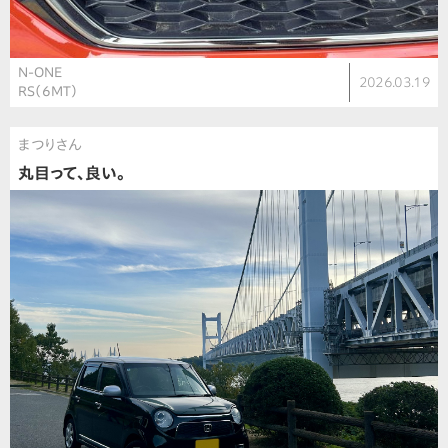
N-ONE
2026.03.19
RS（6MT）
まつりさん
丸目って、良い。