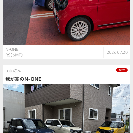
N-ONE
2026.07.20
RS（6MT）
totoさん
NEW
我が家のN-ONE