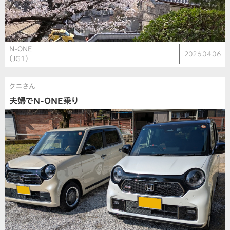
N-ONE
2026.04.06
（JG1）
クニさん
夫婦でN-ONE乗り