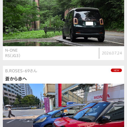
N-ONE
2026.07.24
RS（JG3）
B.ROSES-69さん
NEW
蒼から赤へ