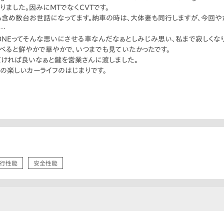
りました。因みにMTでなくCVTです。
含め数台お世話になってます。納車の時は、大体妻も同行しますが、今回や
…
ONEってそんな思いにさせる車なんだなぁとしみじみ思い、私まで寂しくな
べると鮮やかで華やかで、いつまでも見ていたかったです。
だければ良いなぁと鍵を営業さんに渡しました。
との楽しいカーライフのはじまりです。
行性能
安全性能