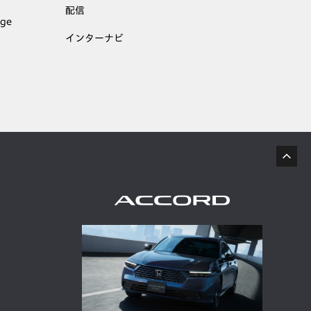
配信
age
インターナビ