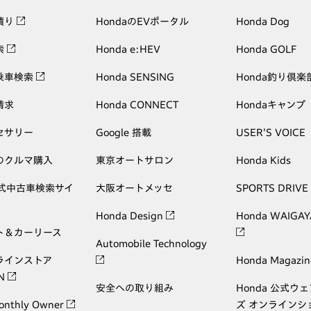
積り
HondaのEVポータル
Honda Dog
索
Honda e:HEV
Honda GOLF
乗車検索
Honda SENSING
Honda釣り倶楽
請求
Honda CONNECT
Hondaキャンプ
セサリー
Google 搭載
USER'S VOICE
のクルマ購入
東京オートサロン
Honda Kids
公式中古車検索サイ
大阪オートメッセ
SPORTS DRIVE
Honda Design
Honda WAIGAY
ト＆カーリース
Automobile Technology
ラインストア
Honda Magazin
ON
安全への取り組み
Honda 公式ウ
onthly Owner
ズ オンラインシ