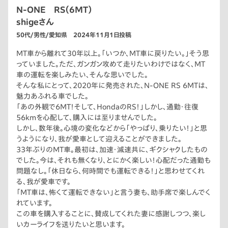
N-ONE RS（6MT）
shigeさん
50代/男性/愛知県 2024年11月1日投稿
MT車から離れて30年以上。「いつか、MT車に戻りたい。」そう思
っていました。ただ、ガンガン攻めて走りたいわけではなく、MT
車の運転を楽しみたい、そんな思いでした。
そんな私にとって、2020年に発売された、N-ONE RS 6MTは、
魅力あふれる車でした。
「あの外観で6MT！そして、HondaのRS！」しかし、通勤・往復
56kmを心配して、購入には至りませんでした。
しかし、数年後。心境の変化などから「やっぱり、乗りたい！」と思
うようになり、我が愛車として迎えることができました。
33年ぶりのMT車。最初は、加速・減速共に、ギクシャクしたもの
でした。今は、それも無くなり、とにかく楽しい！心配だった通勤も
問題なし。「休日なら、何時間でも運転できる！」と思わせてくれ
る、我が愛車です。
「MT車は、怖くて運転できない」と言う妻も、助手席で楽しんでく
れています。
この車を購入することに、賛成してくれた妻に感謝しつつ、楽し
いカーライフを送りたいと思います。