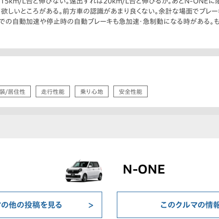
5km/L台と伸びない。遠出すれば20km/L台と伸びるが。あとN-ONEに限
して欲しいところがある。前方車の認識があまり良くない。余計な場面でブレ
までの自動加速や停止時の自動ブレーキも急加速・急制動になる時がある。も
装/居住性
走行性能
乗り心地
安全性能
N-ONE
マの他の投稿を見る
このクルマの情