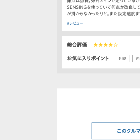
難点は燃費。郊外メインで走っているが1
SENSINGを使っていて何点か改良
が掛からなかったりと。また設定速度
#レビュー
総合評価
★★★★☆
お気に入りポイント
外観
内
このクル