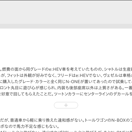
り
え。燃費の面から同グレードのe:HEV車を考えていたものの、シャトルは生産
るが、フィットは外観が好みでなく、フリードはe:HEVでない、ヴェゼルは車
購入したグレード・カラーと全く同じN-ONEが置いてあったので試乗して
フロント丸目に遊び心が感じられ、内装も後部座席以外は上質さがある。一
好意で回してもらえたことだ。ツートンカラーにセンターラインのデカール
換えだが、普通車から軽に乗り換えた違和感がない。トールワゴンのN-BOX
ーボなので馬力不足な感じもない。