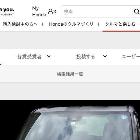
My
検索キーワード入力
Honda
購入検討中の方へ
Hondaのクルマづくり
クルマと楽しむ
各賞受賞者
投稿する
ユーザ
検索結果一覧