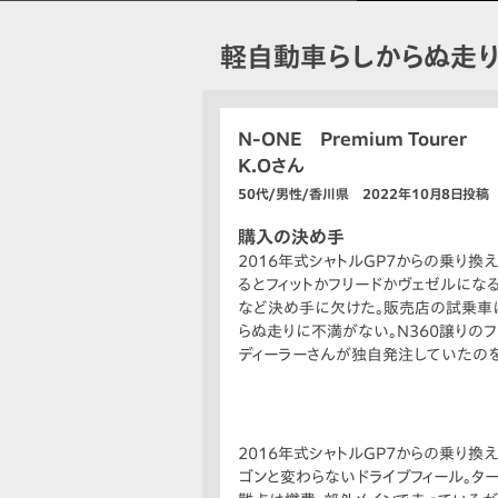
軽自動車らしからぬ走
N-ONE Premium Tourer
K.Oさん
50代/男性/香川県 2022年10月8日投稿
購入の決め手
2016年式シャトルGP7からの乗り換
るとフィットかフリードかヴェゼルにな
など決め手に欠けた。販売店の試乗車に
らぬ走りに不満がない。N360譲りの
ディーラーさんが独自発注していたのを
上がり所有感が満たされる。
2016年式シャトルGP7からの乗り
ゴンと変わらないドライブフィール。タ