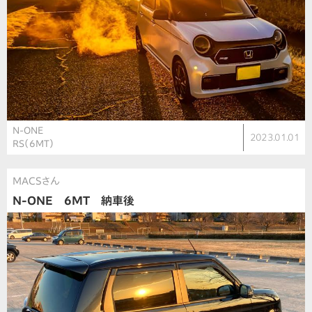
N-ONE
2023.01.01
RS（6MT）
MACSさん
N-ONE 6MT 納車後