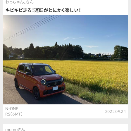
わっちゃん。さん
キビキビ走る！運転がとにかく楽しい！
N-ONE
2022.09.24
RS（6MT）
momoさん