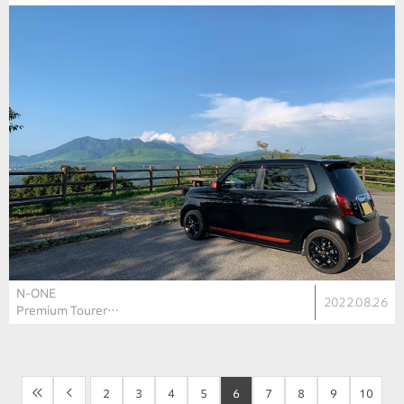
N-ONE
2022.08.26
Premium Tourer…
<<
<
2
3
4
5
6
7
8
9
10