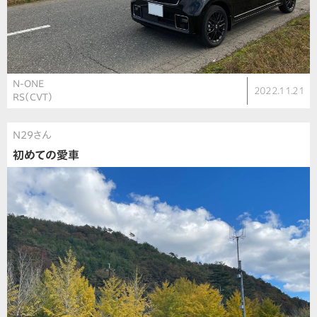
N-ONE
2022.11.21
RS（CVT）
N29さん
初めての愛車