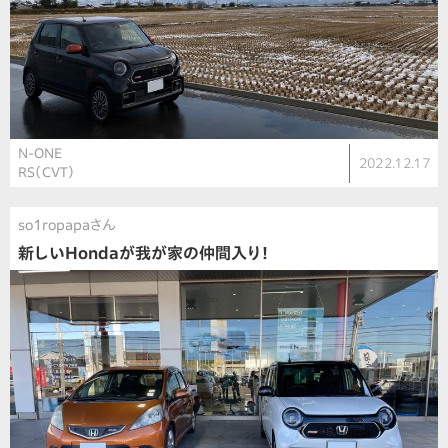
N-ONE
2022.12.17
RS（CVT）
so1ropapaさん
新しいHondaが我が家の仲間入り！