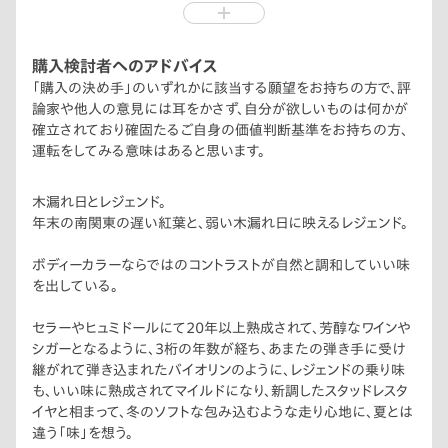
HondaのV6サウンドを楽しみたかったから。
購入検討者へのアドバイス
「購入の決め手」のいずれかに該当する願望をお持ちの方で、評
論家や他人の意見には耳をかさず、自分が欲しいものは何かが
確立されており確固たるご自身の価値判断基準をお持ちの方、
運転をしてみる意味はあると思います。
木漏れ日とレジェンド。
年末の南関東の遅い紅葉と、弱い木漏れ日に映えるレジェンド。
ボディーカラーならではのコントラストが自然と調和していい味
を出している。
セラーやヒュミドールにて20年以上熟成されて、芳醇なワインや
シガーとなるように、3桁の年数が経ち、あまたの弾き手に受け
継がれて弾き込まれたバイオリンのように、レジェンドの乗り味
も、いい味に熟成されてマイルドになり、新調したスタッドレスタ
イヤと相まって、冬のソフトな包み込むような走り心地に、夏とは
違う「味」を想う。