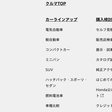
クルマTOP
カーラインアップ
購入検討
電気自動車
セルフ見
軽自動車
販売店検
コンパクトカー
展示・試
ミニバン
カタログ
SUV
純正アク
ハッチバック・スポーツ・
はじめて
セダン
Honda
燃料電池車
ト
車種比較
クレジッ