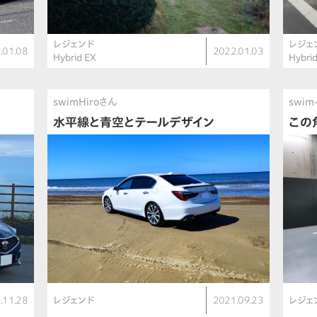
レジェンド
レジェ
.01.08
2022.01.03
Hybrid EX
Hybri
swimHiroさん
swim
水平線と青空とテールデザイン
この
.11.28
レジェンド
2021.09.23
レジェ