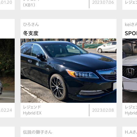
.01.20
2023.07.06
レジェ
（KB1）
ひろさん
keiさ
冬支度
SPO
レジェンド
レジェ
.02.24
2023.02.08
Hybrid EX
Hybri
伝説の獅子さん
H.A