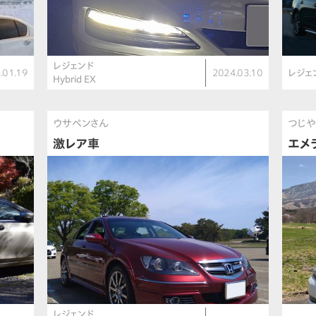
レジェンド
.01.19
2024.03.10
レジェ
Hybrid EX
ウサペンさん
つじや
激レア車
エメ
レジェンド