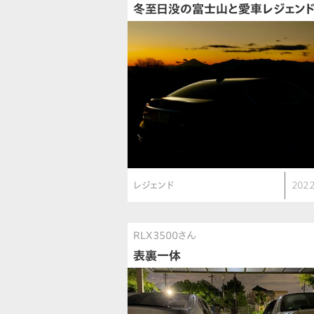
冬至日没の富士山と愛車レジェン
レジェンド
2022
RLX3500さん
表裏一体