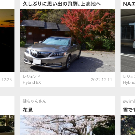
ド
久しぶりに思い出の飛騨、上高地へ
NA
レジェンド
レジェ
.12.25
2022.12.11
Hybrid EX
Hybri
健ちゃんさん
swim
花見
雪で