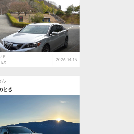
ンド
2026.04.15
d EX
uさん
のとき