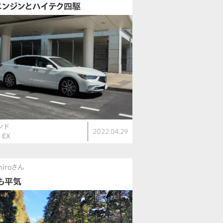
エンジンとハイテク四駆
ンド
2022.04.29
d EX
hiroさん
も平気