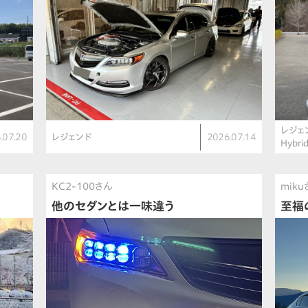
レジェ
.07.20
レジェンド
2026.07.14
Hybri
KC2-100さん
mik
他のセダンとは一味違う
至福