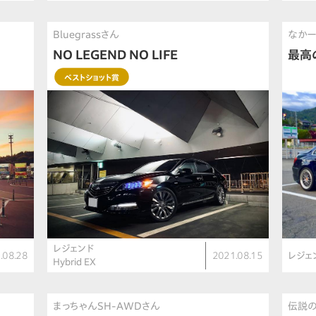
Bluegrassさん
なかー
NO LEGEND NO LIFE
最高
ベストショット賞
レジェンド
.08.28
2021.08.15
レジェ
Hybrid EX
まっちゃんSH-AWDさん
伝説