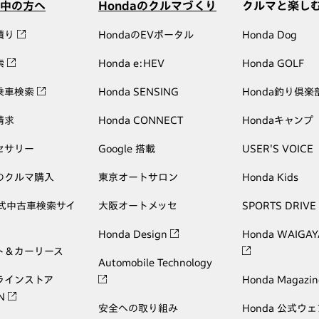
中の方へ
Hondaのクルマづくり
クルマと楽し
積り
HondaのEVポータル
Honda Dog
索
Honda e:HEV
Honda GOLF
乗車検索
Honda SENSING
Honda釣り倶楽
請求
Honda CONNECT
Hondaキャンプ
セサリー
Google 搭載
USER'S VOICE
のクルマ購入
東京オートサロン
Honda Kids
公式中古車検索サイ
大阪オートメッセ
SPORTS DRIVE
Honda Design
Honda WAIGAY
ト＆カーリース
Automobile Technology
ラインストア
Honda Magazin
ON
安全への取り組み
Honda 公式ウ