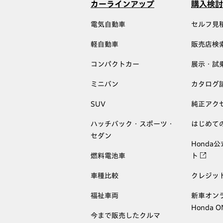
カーラインアップ
購入検討
電気自動車
セルフ見
軽自動車
販売店検
コンパクトカー
展示・試
ミニバン
カタログ
SUV
純正アク
ハッチバック・スポーツ・
はじめて
セダン
Honda
燃料電池車
ト
車種比較
クレジッ
福祉車両
新車オン
Honda 
今まで販売したクルマ