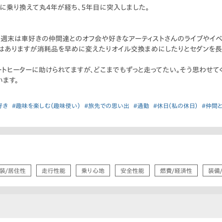
に乗り換えて丸4年が経ち、5年目に突入しました。
。
、週末は車好きの仲間達とのオフ会や好きなアーティストさんのライブやイベ
はありますが消耗品を早めに変えたりオイル交換まめにしたりとセダンを長
、シートヒーターに助けられてますが、どこまでもずっと走ってたい。そう思わせて
ます。
好き
#趣味を楽しむ（趣味使い）
#旅先での思い出
#通勤
#休日（私の休日）
#仲間
装/居住性
走行性能
乗り心地
安全性能
燃費/経済性
装備