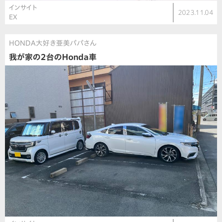
インサイト
2023.11.04
EX
HONDA大好き亜美パパさん
我が家の2台のHonda車