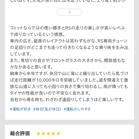
しい点です。天気が良い日に山を走っていると、上り坂で前がか
なり見づらいと感じる瞬間があります。ダッシュボードと太陽の
角度が近くなると現れる現象だと思うので、早朝も気をつけたほ
うがいいかもしれません。
二つ目が夏場の運転席の暑さです。原因はよくわからないです
フィットならではの使い勝手とRSの走りの楽しさが高いレベル
が、日差しがあると胸辺りが熱くなります。エアコンを自分に向け
で成り立っているという感想。
ていないとしんどいくらいです。
車内の広さ、座席のレイアウトは言わずもがな、RS専用チューン
三つ目は散々褒めた足回りについてです。私にはちょうど良いく
の足回りがどこまでも走って行きたくなるような乗り味を生み出
らいの硬さでしたが、人によっては硬すぎると感じるかもしれま
しています。
せん。試乗して確かめてみたほうがいいです。
また、見切りの良さやフロントガラスの大きさから、開放感もな
かなかあると思います。
今挙げた点は、自分である程度対策するしかないので諦めましょ
納車から半年ですが、休日で山に海にと繰り出していたら気づけ
う。しかし、それを差し置いてもデキのいい車だと思います。
ば走行距離が10,000キロを突破していました。道を間違えて激
使い勝手と運転の楽しさが高レベルで備わっているので、ぜひ一
狭な山道に入っても小回りの良さで乗り切れるし、雨が降っても
度運転してみてください。
タイヤの性能が良いので不安なく走れます。
会社から帰る時も、わざわざ遠回りしてしまうほど楽しいです。
#運転が好き
#休日（私の休日）
#運転のしやすさ
総合評価
★★★★★