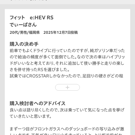
フィット e:HEV RS
でぃーぱさん
20代/男性/福岡県 2025年12月7日投稿
購入の決め手
前車でもよくドライブに行っていたのですが、純ガソリン車だった
ので給油の頻度が多くて面倒でした。なので次の車はハイブリッ
ドがいいなと考えており、それに追加して使い勝手と走りの楽し
さを併せ持ったRSを選びました。
試乗ではCROSSTARしかなかったので、足回りの硬さがどの程
度か不安はありましたが、納車後走り出してすぐに自分に合って
るなと感じる足回りでした。
購入検討者へのアドバイス
良い点は語り尽くしたので、次は乗っていて気になった点を挙げ
ていきたいと思います。
まず一つ目がフロントガラスへのダッシュボードの写り込みが激