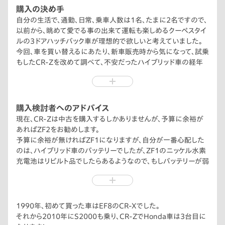
購入の決め手
自分の生活で、通勤、日常、乗車人数は1名、たまに2名ですので、
以前から、眺めて愛でる事の出来て運転も楽しめるクーペスタイ
ルの3ドアハッチバック車が理想的で欲しいと考えていました。
今回、車を買い替えるにあたり、新車販売時から気になって、試乗
もしたCR-Zを改めて調べて、不安だったハイブリッド車の経年
変化も理解して、購入に至りました。
購入検討者へのアドバイス
現在、CR-Zは中古を購入するしかありませんが、予算に余裕が
あればZF2をお勧めします。
予算に余裕が無ければZF1になりますが、自分が一番心配した
のは、ハイブリッド車のバッテリーでしたが、ZF1のニッケル水素
充電池はリビルト品でしたらあるようなので、もしバッテリーが弱
っても、交換ができると思います。
クーペスタイルで、運転が楽しめて燃費も良い。
CR-Zは唯一無二の存在です！
1990年、初めて買った車はEF8のCR-Xでした。
強いて言えば、初代インサイトがありますが、かなり古くなり玉数
それから2010年にS2000も乗り、CR-ZでHonda車は3台目に
も少なく、補修パーツも心配ですので、中古で手頃になったCR-Z