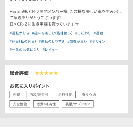
Honda様、CR-Z開発メンバー様、この様な楽しい車を生み出し
て頂きありがとうございます！
日々CR-Zに生き甲斐を貰っています☆
#運転が好き
#趣味を楽しむ（趣味使い）
#こだわり
#通勤
#休日（私の休日）
#運転のしやすさ
#燃費が良い
#デザイン
#一番のお気に入り
#レビュー
総合評価
★★★★★
お気に入りポイント
外観
内装/居住性
走行性能
乗り心地
安全性能
燃費/経済性
装備/オプション