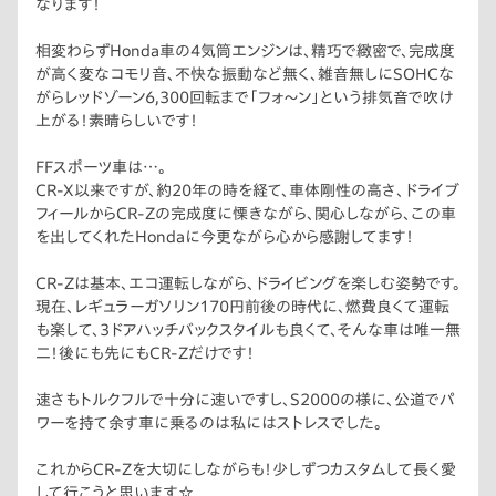
なります！
はお勧めです。
相変わらずHonda車の4気筒エンジンは、精巧で緻密で、完成度
が高く変なコモリ音、不快な振動など無く、雑音無しにSOHCな
がらレッドゾーン6,300回転まで「フォ〜ン」という排気音で吹け
上がる！素晴らしいです！
FFスポーツ車は…。
CR-X以来ですが、約20年の時を経て、車体剛性の高さ、ドライブ
フィールからCR-Zの完成度に慄きながら、関心しながら、この車
を出してくれたHondaに今更ながら心から感謝してます！
CR-Zは基本、エコ運転しながら、ドライビングを楽しむ姿勢です。
現在、レギュラーガソリン170円前後の時代に、燃費良くて運転
も楽して、3ドアハッチバックスタイルも良くて、そんな車は唯一無
二！後にも先にもCR-Zだけです！
速さもトルクフルで十分に速いですし、S2000の様に、公道でパ
ワーを持て余す車に乗るのは私にはストレスでした。
これからCR-Zを大切にしながらも！少しずつカスタムして長く愛
して行こうと思います☆