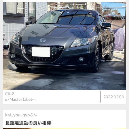
CR-Z
2022.02.03
α・Master label…
kai_you_gyoさん
長距離通勤の良い相棒