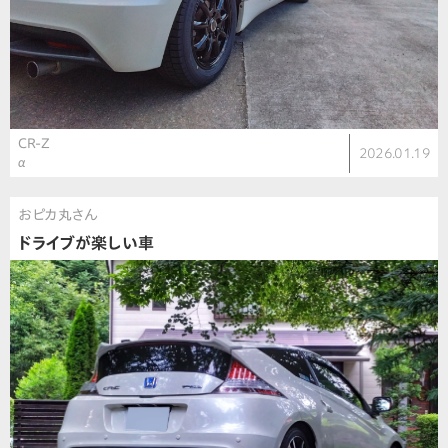
CR-Z
2026.01.19
α
おピカ丸さん
ドライブが楽しい車