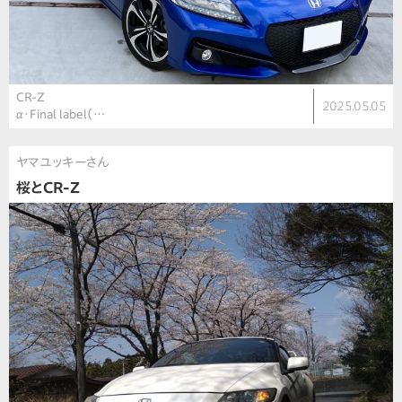
CR-Z
2025.05.05
α・Final label（…
ヤマユッキーさん
桜とCR-Z