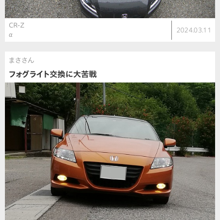
CR-Z
2024.03.11
α
まささん
フォグライト交換に大苦戦