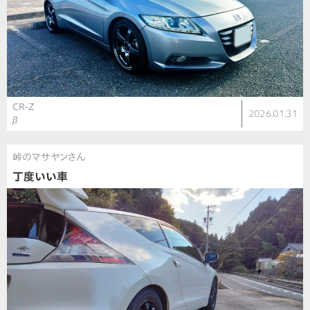
CR-Z
2026.01.31
β
峠のマサヤンさん
丁度いい車