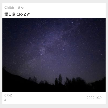
Chibirinさん
愛しき CR-Z💕
CR-Z
2022.10.01
α