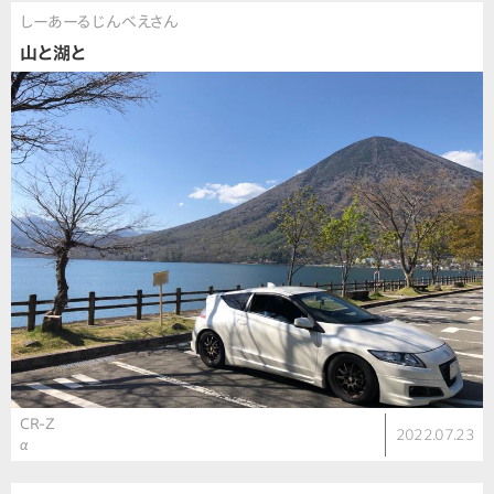
しーあーるじんべえさん
山と湖と
CR-Z
2022.07.23
α