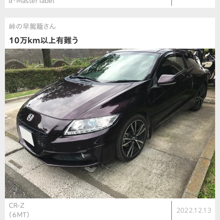
α・Master label
峠の早駕籠さん
10万km以上有難う
CR-Z
2022.12.13
（6MT）