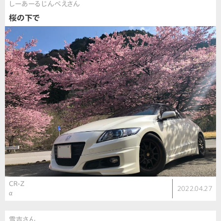
しーあーるじんべえさん
桜の下で
CR-Z
2022.04.27
α
雪吉さん