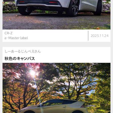
CR-Z
2025.11.24
α・Master label
しーあーるじんべえさん
秋色のキャンバス