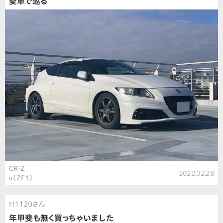
愛車で巡る
CR-Z
2022.02.28
α（ZF1）
H1120さん
年甲斐も無く買っちゃいました