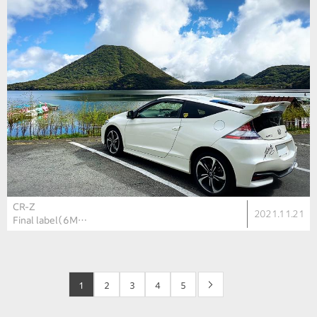
CR-Z
2021.11.21
Final label（6M…
1
2
3
4
5
>