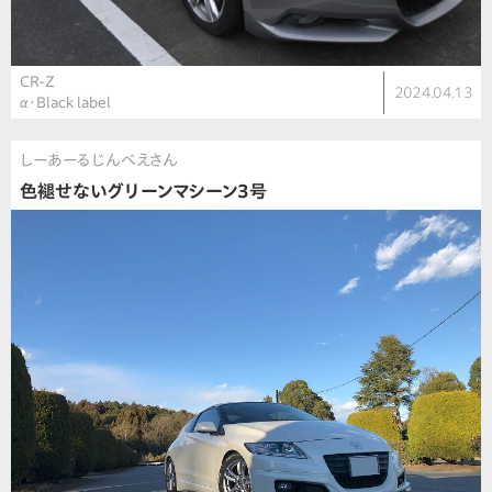
CR-Z
2024.04.13
α･Black label
しーあーるじんべえさん
色褪せないグリーンマシーン3号