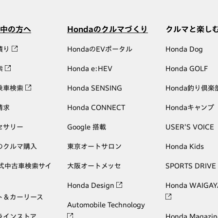
中の方へ
Hondaのクルマづくり
クルマと楽し
積り
HondaのEVポータル
Honda Dog
索
Honda e:HEV
Honda GOLF
乗車検索
Honda SENSING
Honda釣り倶楽
請求
Honda CONNECT
Hondaキャンプ
セサリー
Google 搭載
USER'S VOICE
のクルマ購入
東京オートサロン
Honda Kids
公式中古車検索サイ
大阪オートメッセ
SPORTS DRIVE
Honda Design
Honda WAIGAY
ト＆カーリース
Automobile Technology
ラインストア
Honda Magazin