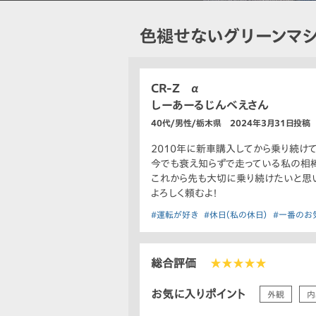
色褪せないグリーンマシ
CR-Z α
しーあーるじんべえさん
40代/男性/栃木県 2024年3月31日投稿
2010年に新車購入してから乗り続け
今でも衰え知らずで走っている私の相棒、
これから先も大切に乗り続けたいと思い
よろしく頼むよ！
#運転が好き
#休日（私の休日）
#一番のお
総合評価
★★★★★
お気に入りポイント
外観
内