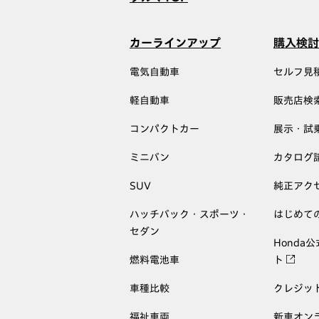
カーラインアップ
購入検討
電気自動車
セルフ見
軽自動車
販売店検
コンパクトカー
展示・試
ミニバン
カタログ
SUV
純正アク
ハッチバック・スポーツ・
はじめて
セダン
Honda
燃料電池車
ト
車種比較
クレジッ
福祉車両
新車オン