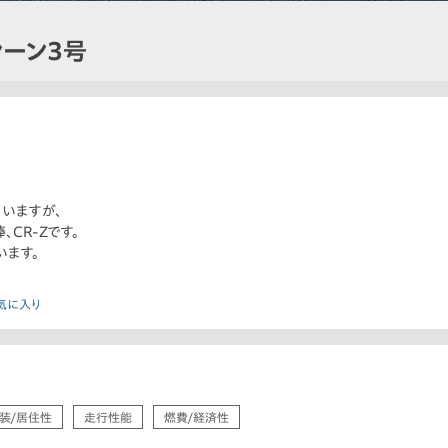
ーン3号
ていますが、
CR-Zです。
ます。
気に入り
装/居住性
走行性能
燃費/経済性