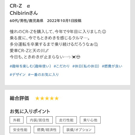
CR-Z α
Chibirinさん
60代/男性/鹿児島県 2022年10月1日投稿
憧れのCR-Zを購入して、今年で9年目に入りました😉
乗る度に、今でもときめきを感じるクルマ…。
多分運転を卒業するまで乗り続けるだろうなぁ🤔
愛車CR-Zと天の川🌌
今日も、ときめきが止まらない…✨💓😍
#趣味を楽しむ（趣味使い）
#こだわり
#休日（私の休日）
#燃費が良い
#デザイン
#一番のお気に入り
総合評価
★★★★★
お気に入りポイント
外観
内装/居住性
走行性能
乗り心地
安全性能
燃費/経済性
装備/オプション