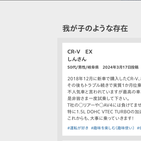
我が子のような存在
CR-V EX
しんさん
50代/男性/岐阜県 2024年3月17日投稿
2018年12月に新車で購入したCR-V、
その後もトラブル続きで実質1か月位乗
不人気車と言われていますが最高の車
是非皆さま一度試乗して下さい。
T社の◯リアーや◯AV4には負けてませ
特に1.5L DOHC VTEC TURBO
これからも、大事に乗っていきます！
#運転が好き
#趣味を楽しむ（趣味使い）
#