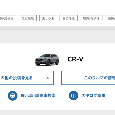
装/居住性
走行性能
乗り心地
安全性能
燃費/経済性
装備
CR-V
マの他の投稿を見る
このクルマの情
展示車・試乗車検索
カタログ請求