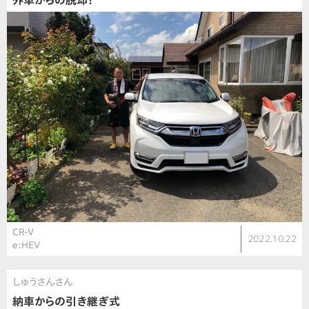
外車からの脱却！
CR-V
2022.10.22
e:HEV
しゅうさんさん
納車からの引き継ぎ式