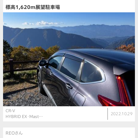
標高1,620m展望駐車場
CR-V
2022.10.29
HYBRID EX・Mast…
REOさん