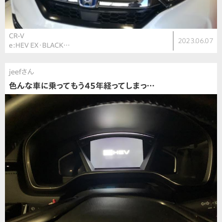
CR-V
2023.06.07
e:HEV EX・BLACK…
jeefさん
色んな車に乗ってもう45年経ってしまっ…