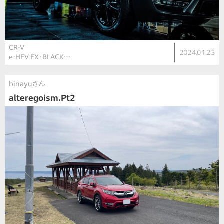
CR-V
2024.01.23
e:HEV EX・BLACK…
binayuさん
alteregoism.Pt2