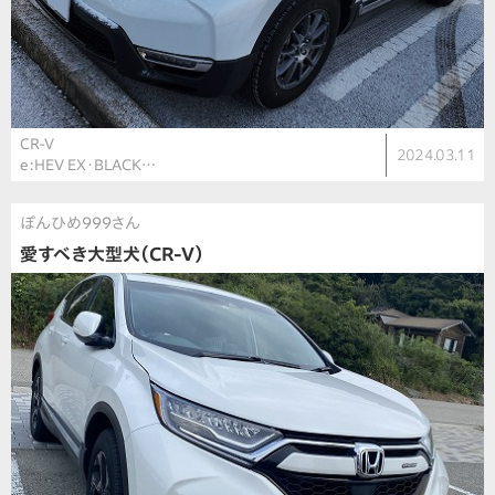
CR-V
2024.03.11
e:HEV EX・BLACK…
ぽんひめ999さん
愛すべき大型犬（CR-V）