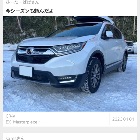
ひーたーぱぱさん
今シーズンも頼んだよ
CR-V
2023.01.01
EX・Masterpiece…
samsさん