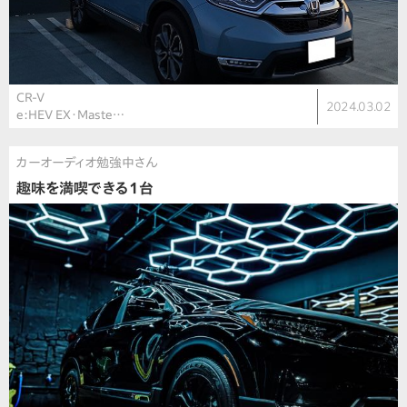
CR-V
2024.03.02
e:HEV EX・Maste…
カーオーディオ勉強中さん
趣味を満喫できる1台