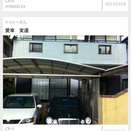
CR-V
2023.02.08
HYBRID EX
トッシーさん
愛車 変遷
CR-V