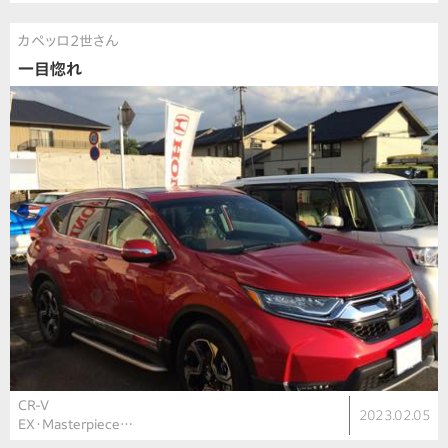
カペッロ2世さん
一目惚れ
CR-V
2023.02.05
EX・Masterpiece…