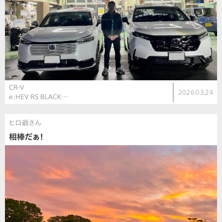
CR-V
2026.03.24
e:HEV RS BLACK…
ヒロ爺さん
相棒だぁ！