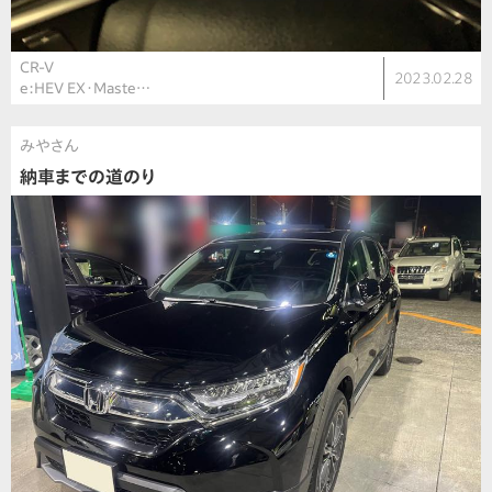
CR-V
2023.02.28
e:HEV EX・Maste…
みやさん
納車までの道のり