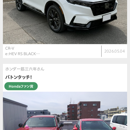
CR-V
2026.05.04
e:HEV RS BLACK…
ホンダ一筋三六年さん
バトンタッチ！
Hondaファン賞