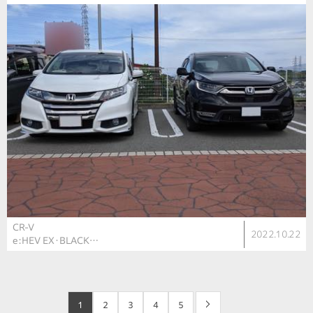
CR-V
2022.10.22
e:HEV EX・BLACK…
1
2
3
4
5
>