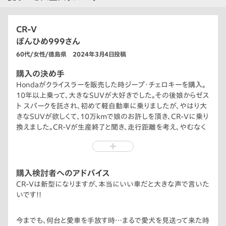
CR-V
ぽんひめ999さん
60代/女性/徳島県 2024年3月4日投稿
購入の決め手
Hondaがクライスラーを販売した時ジープ･チェロキーを購入。
10年以上乗って、大きなSUVが大好きでした。その後娘からゼス
ト スパークを託され、初めて軽自動車に乗りましたが、やはり大
きなSUVが欲しくて、10万kmで娘のお許しを頂き、CR-Vに乗り
換えました。CR-Vが生産終了と聞き、走行距離を考え、やむなく
1台目を手放し、今2台目CR-Vに乗っています。
購入検討者へのアドバイス
CR-Vは新型になりますが、本当にいい車だと大きな声で言いた
いです!!
今までも、何台と愛車を手放す時…まるで愛犬を見送って来た時