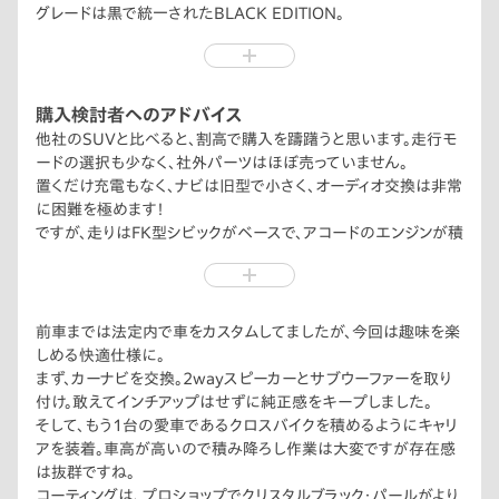
グレードは黒で統一されたBLACK EDITION。
高級感もあり、スポーティーな印象で気に入っています。
少し背伸びをした買い物ですが、他社でオプション設定されてい
る装備が最初から付いているのは有り難いですね。
購入検討者へのアドバイス
他社のSUVと比べると、割高で購入を躊躇うと思います。走行モ
ードの選択も少なく、社外パーツはほぼ売っていません。
置くだけ充電もなく、ナビは旧型で小さく、オーディオ交換は非常
に困難を極めます！
ですが、走りはFK型シビックがベースで、アコードのエンジンが積
まれており、楽しくないはずがありません。
燃費も2.0Lとは思えない20km/Lを維持してます。
車内も広くて快適。リアシートはリクライニングもでき、シートヒー
ターも全席対応。電動パノラミックサンルーフが開放感を演出し
前車までは法定内で車をカスタムしてましたが、今回は趣味を楽
てくれますね。
しめる快適仕様に。
ちなみに、ここに書いた装備は標準で付いてました。他社であれ
まず、カーナビを交換。2wayスピーカーとサブウーファーを取り
ば結構な値段すると思われます。
付け。敢えてインチアップはせずに純正感をキープしました。
是非、一度ご自身の目で確かめてみて下さい。
そして、もう1台の愛車であるクロスバイクを積めるようにキャリ
アを装着。車高が高いので積み降ろし作業は大変ですが存在感
は抜群ですね。
コーティングは、プロショップでクリスタルブラック・パールがより