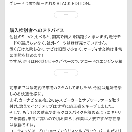
グレードは黒で統一されたBLACK EDITION。
高級感もあり、スポーティーな印象で気に入っています。
少し背伸びをした買い物ですが、他社でオプション設定されてい
る装備が最初から付いているのは有り難いですね。
購入検討者へのアドバイス
他社のSUVと比べると、割高で購入を躊躇うと思います。走行モ
ードの選択も少なく、社外パーツはほぼ売っていません。
置くだけ充電もなく、ナビは旧型で小さく、オーディオ交換は非常
に困難を極めます！
ですが、走りはFK型シビックがベースで、アコードのエンジンが積
まれており、楽しくないはずがありません。
燃費も2.0Lとは思えない20km/Lを維持してます。
車内も広くて快適。リアシートはリクライニングもでき、シートヒー
ターも全席対応。電動パノラミックサンルーフが開放感を演出し
前車までは法定内で車をカスタムしてましたが、今回は趣味を楽
てくれますね。
しめる快適仕様に。
ちなみに、ここに書いた装備は標準で付いてました。他社であれ
まず、カーナビを交換。2wayスピーカーとサブウーファーを取り
ば結構な値段すると思われます。
付け。敢えてインチアップはせずに純正感をキープしました。
是非、一度ご自身の目で確かめてみて下さい。
そして、もう1台の愛車であるクロスバイクを積めるようにキャリ
アを装着。車高が高いので積み降ろし作業は大変ですが存在感
は抜群ですね。
コーティングは、プロショップでクリスタルブラック・パールがより