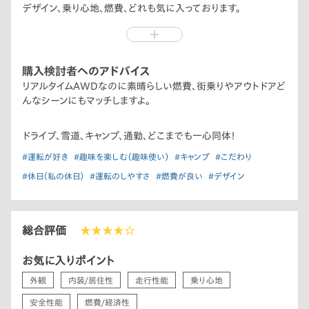
デザイン、乗り心地、燃費、どれも気に入っております。
どこまでも一心同体！
購入検討者へのアドバイス
リアルタイムAWDなのに素晴らしい燃費、街乗りやアウトドアど
んなシーンにもマッチしますよ。
ドライブ、雪道、キャンプ、通勤、どこまでも一心同体！
#運転が好き
#趣味を楽しむ（趣味使い）
#キャンプ
#こだわり
#休日（私の休日）
#運転のしやすさ
#燃費が良い
#デザイン
総合評価
★★★★☆
お気に入りポイント
外観
内装/居住性
走行性能
乗り心地
安全性能
燃費/経済性