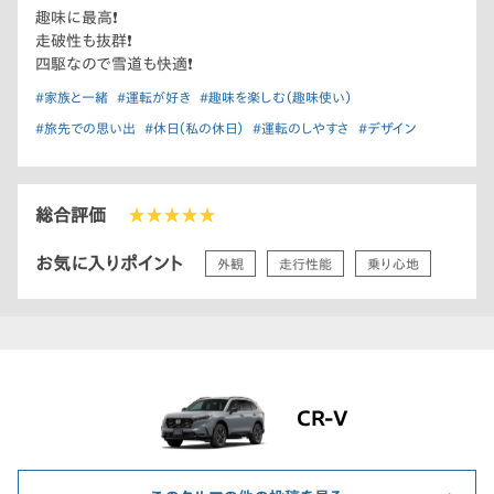
趣味に最高❗️
走破性も抜群❗️
四駆なので雪道も快適❗️
#家族と一緒
#運転が好き
#趣味を楽しむ（趣味使い）
#旅先での思い出
#休日（私の休日）
#運転のしやすさ
#デザイン
総合評価
★★★★★
お気に入りポイント
外観
走行性能
乗り心地
CR-V